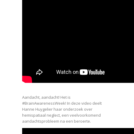
Aandacht, aandacht! Het is
#BrainAwarenessWeek! In deze video deelt
Hanne Huygelier haar onderzoek over
hemispatiaal neglect, een veelvoorkomend
aandachtsprobleem na een beroerte.