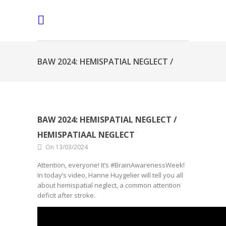
BAW 2024: HEMISPATIAL NEGLECT /
HEMISPATIAAL NEGLECT
BAW 2024: HEMISPATIAL NEGLECT /
HEMISPATIAAL NEGLECT
On 13/03/2024
Attention, everyone! It’s #BrainAwarenessWeek!
In today’s video, Hanne Huygelier will tell you all
about hemispatial neglect, a common attention
deficit after stroke.