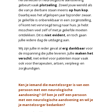
hersenletsel of neurologische aandoening
gebeurt vaak
plotseling
. Zowel jouw wereld als
die van je dierbare staan ineens
op hun kop
.
Daarbij was het afgelopen jaar bijzonder zwaar.
Je geliefde is onbereikbaar in een zorginstelling,
of komt net vervroegd terug naar huis. Je hebt
misschien veel zelf of met je geliefde moeten
ontdekken. Dit is
niet evident
, en toch gaan
jullie iedere dag de uitdaging aan.
Wij zijn jullie in ieder geval al
erg dankbaar
voor
de inspanning die jullie leveren. Jullie
maken het
verschil
, niet enkel voor patiënten maar vaak
ook voor therapeuten, artsen, verpleeg- en
zorgkundigen.
Ken je iemand die mantelzorger is van een
persoon met een neurologische
aandoening? Of ben je zelf een persoon
met een neurologische aandoening en wil je
je mantelzorger bedanken?