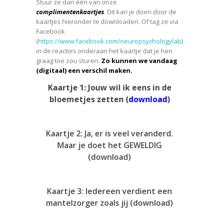
Stuur ze dan één van onze
c
omplimentenkaartjes
. Dit kan je doen door de
kaartjes hieronder te downloaden. Of tag ze via
Facebook
(
https://www.facebook.com/neuropsychologylab
)
in de reacties onderaan het kaartje dat je hen
graag toe zou sturen.
Zo kunnen we vandaag
(digitaal) een verschil maken.
Kaartje 1: Jouw wil ik eens in de
bloemetjes zetten (
download
)
Kaartje 2: Ja, er is veel veranderd.
Maar je doet het GEWELDIG
(
download
)
Kaartje 3: Iedereen verdient een
mantelzorger zoals jij
(download)