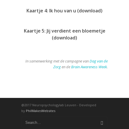
Kaartje 4: Ik hou van u (
download
)
Kaartje 5: Jij verdient een bloemetje
(
download
)
In samenwerking met de campagne van
Dag van de
Zorg
en de
Brain Awareness Week
.
@2017 Neuropsychologylab Leuven - Developed
by
PhilMakesWebsites